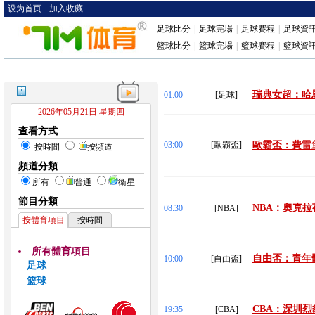
设为首页
加入收藏
足球比分
|
足球完場
|
足球賽程
|
足球資
籃球比分
|
籃球完場
|
籃球賽程
|
籃球資
瑞典女超：哈馬
01:00
[足球]
2026年05月21日 星期四
查看方式
03:00
[歐霸盃]
歐霸盃：費雷堡
按時間
按頻道
頻道分類
所有
普通
衛星
節目分類
NBA：奧克拉
08:30
[NBA]
按體育項目
按時間
所有體育項目
自由盃：青年體
10:00
[自由盃]
足球
篮球
CBA：深圳烈
19:35
[CBA]