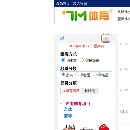
设为首页
加入收藏
足球比
籃球比
01:00
2026年05月14日 星期四
查看方式
按時間
按頻道
頻道分類
01:00
所有
普通
衛星
節目分類
按體育項目
按時間
01:00
所有體育項目
足球
03:00
篮球