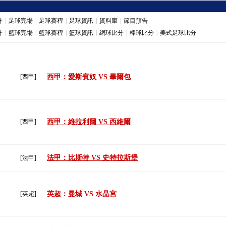
分
|
足球完場
|
足球賽程
|
足球資訊
|
資料庫
|
節目預告
分
|
籃球完場
|
籃球賽程
|
籃球資訊
|
網球比分
|
棒球比分
|
美式足球比分
[西甲]
西甲：愛斯賓奴 VS 畢爾包
[西甲]
西甲：維拉利爾 VS 西維爾
法甲：比斯特 VS 史特拉斯堡
[法甲]
[英超]
英超：曼城 VS 水晶宮