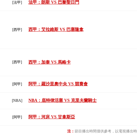
法甲：朗斯 VS 巴黎聖日門
[法甲]
西甲：艾拉維斯 VS 巴塞隆拿
[西甲]
[西甲]
西甲：加泰 VS 馬略卡
阿甲：羅沙里奧中央 VS 競賽會
[阿甲]
NBA：底特律活塞 VS 克里夫蘭騎士
[NBA]
阿甲：河床 VS 甘拿斯亞
[阿甲]
注：
節目播出時間僅供參考，以電視播出時間為准(