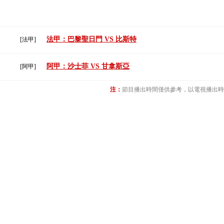
法甲：巴黎聖日門 VS 比斯特
[法甲]
阿甲：沙士菲 VS 甘拿斯亞
[阿甲]
注：
節目播出時間僅供參考，以電視播出時間為准(