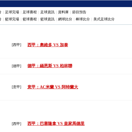
分
|
足球完場
|
足球賽程
|
足球資訊
|
資料庫
|
節目預告
分
|
籃球完場
|
籃球賽程
|
籃球資訊
|
網球比分
|
棒球比分
|
美式足球比分
[西甲]
西甲：奧維多 VS 加泰
德甲：緬恩斯 VS 柏林聯
[德甲]
[意甲]
意甲：AC米蘭 VS 阿特蘭大
西甲：巴塞隆拿 VS 皇家馬德里
[西甲]