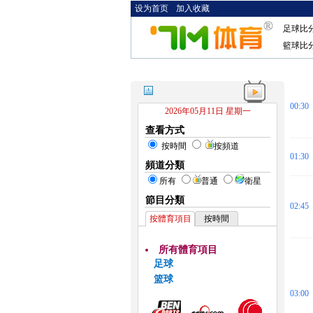
设为首页
加入收藏
足球比
籃球比
00:30
2026年05月11日 星期一
查看方式
按時間
按頻道
01:30
頻道分類
所有
普通
衛星
節目分類
02:45
按體育項目
按時間
所有體育項目
足球
篮球
03:00