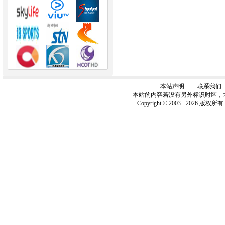
-
本站声明
- -
联系我们
本站的内容若没有另外标识时区，
Copyright © 2003 -
2026 版权所有 ww