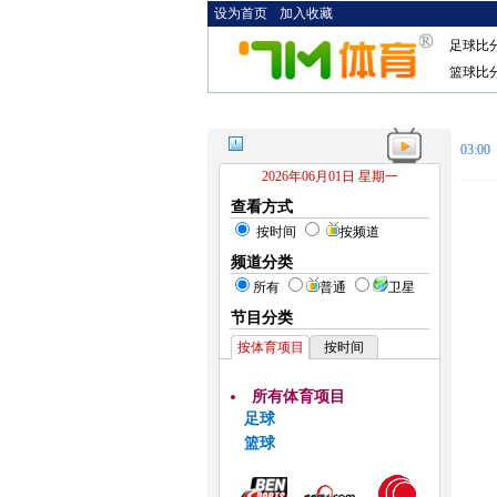
设为首页
加入收藏
足球比
篮球比
03:00
2026年06月01日 星期一
查看方式
按时间
按频道
频道分类
所有
普通
卫星
节目分类
按体育项目
按时间
所有体育项目
足球
篮球