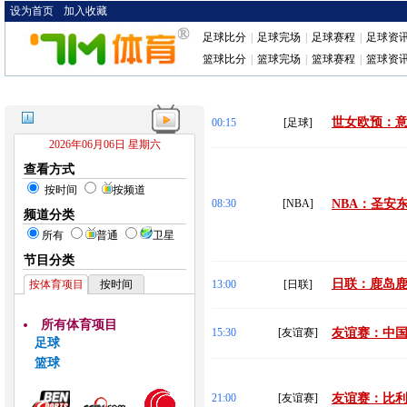
设为首页
加入收藏
足球比分
|
足球完场
|
足球赛程
|
足球资
篮球比分
|
篮球完场
|
篮球赛程
|
篮球资
世女欧预：意
00:15
[足球]
2026年06月06日 星期六
查看方式
按时间
按频道
08:30
[NBA]
NBA：圣安东
频道分类
所有
普通
卫星
节目分类
日联：鹿岛鹿
按体育项目
按时间
13:00
[日联]
所有体育项目
15:30
[友谊赛]
友谊赛：中国
足球
篮球
21:00
[友谊赛]
友谊赛：比利时