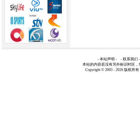
-
本站声明
- -
联系我们
本站的内容若没有另外标识时区，
Copyright © 2003 -
2026 版权所有 ww