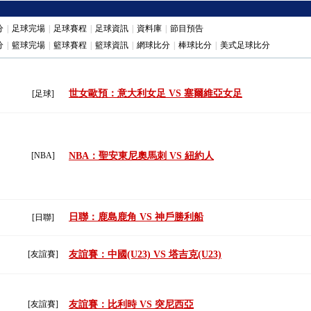
分
|
足球完場
|
足球賽程
|
足球資訊
|
資料庫
|
節目預告
分
|
籃球完場
|
籃球賽程
|
籃球資訊
|
網球比分
|
棒球比分
|
美式足球比分
世女歐預：意大利女足 VS 塞爾維亞女足
[足球]
[NBA]
NBA：聖安東尼奧馬刺 VS 紐約人
日聯：鹿島鹿角 VS 神戶勝利船
[日聯]
[友誼賽]
友誼賽：中國(U23) VS 塔吉克(U23)
[友誼賽]
友誼賽：比利時 VS 突尼西亞