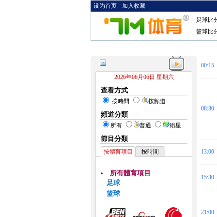
设为首页
加入收藏
足球比
籃球比
00:15
2026年06月06日 星期六
查看方式
按時間
按頻道
08:30
頻道分類
所有
普通
衛星
節目分類
按體育項目
按時間
13:00
所有體育項目
15:30
足球
篮球
21:00