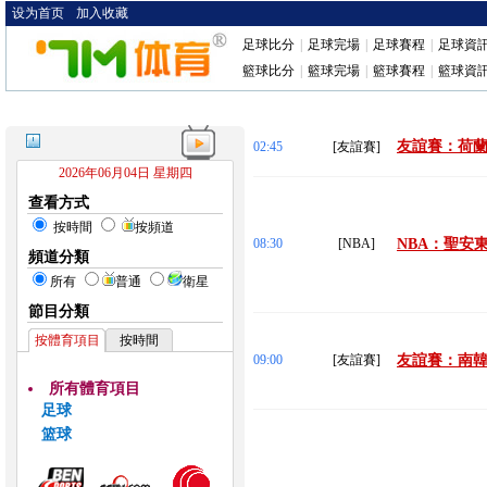
设为首页
加入收藏
足球比分
|
足球完場
|
足球賽程
|
足球資
籃球比分
|
籃球完場
|
籃球賽程
|
籃球資
友誼賽：荷蘭
02:45
[友誼賽]
2026年06月04日 星期四
查看方式
按時間
按頻道
08:30
[NBA]
NBA：聖安東
頻道分類
所有
普通
衛星
節目分類
按體育項目
按時間
09:00
[友誼賽]
友誼賽：南韓 
所有體育項目
足球
篮球