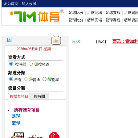
设为首页
加入收藏
足球比分
|
足球完場
|
足球賽程
|
足球資
籃球比分
|
籃球完場
|
籃球賽程
|
籃球資
西乙：雷加利
03:00
[西乙]
2026年06月01日 星期一
查看方式
按時間
按頻道
頻道分類
所有
普通
衛星
節目分類
按體育項目
按時間
所有體育項目
足球
篮球