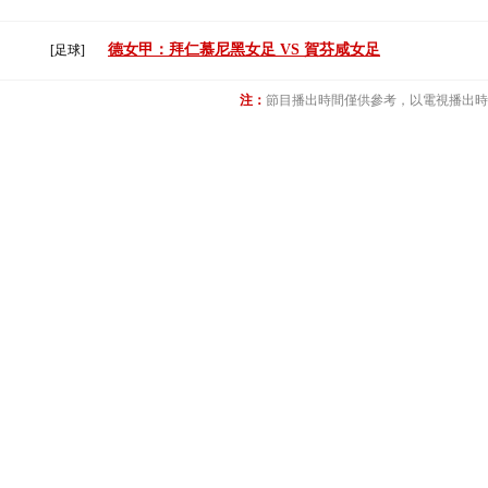
德女甲：拜仁慕尼黑女足 VS 賀芬咸女足
[足球]
注：
節目播出時間僅供參考，以電視播出時間為准(