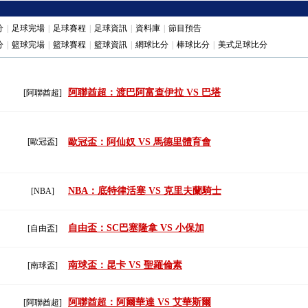
分
|
足球完場
|
足球賽程
|
足球資訊
|
資料庫
|
節目預告
分
|
籃球完場
|
籃球賽程
|
籃球資訊
|
網球比分
|
棒球比分
|
美式足球比分
阿聯酋超：渡巴阿富查伊拉 VS 巴塔
[阿聯酋超]
[歐冠盃]
歐冠盃：阿仙奴 VS 馬德里體育會
NBA：底特律活塞 VS 克里夫蘭騎士
[NBA]
自由盃：SC巴塞隆拿 VS 小保加
[自由盃]
南球盃：昆卡 VS 聖羅倫素
[南球盃]
阿聯酋超：阿爾華達 VS 艾華斯爾
[阿聯酋超]