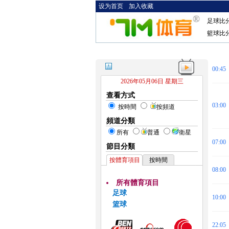
设为首页
加入收藏
足球比
籃球比
00:45
2026年05月06日 星期三
查看方式
03:00
按時間
按頻道
頻道分類
所有
普通
衛星
07:00
節目分類
按體育項目
按時間
08:00
所有體育項目
足球
10:00
篮球
22:05