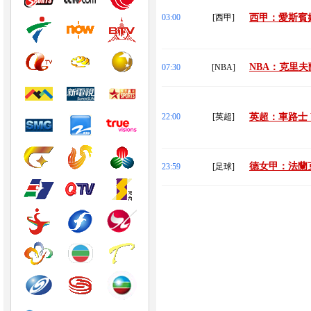
03:00
[西甲]
西甲：愛斯賓奴
NBA：克里夫
07:30
[NBA]
22:00
[英超]
英超：車路士 
德女甲：法蘭克
23:59
[足球]