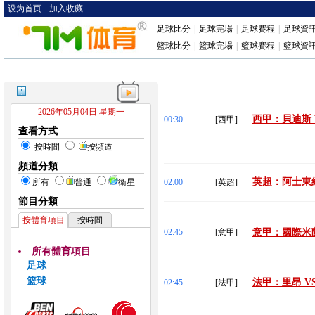
设为首页
加入收藏
足球比分
|
足球完場
|
足球賽程
|
足球資
籃球比分
|
籃球完場
|
籃球賽程
|
籃球資
2026年05月04日 星期一
西甲：貝迪斯 
00:30
[西甲]
查看方式
按時間
按頻道
頻道分類
英超：阿士東維
所有
普通
衛星
02:00
[英超]
節目分類
按體育項目
按時間
02:45
[意甲]
意甲：國際米蘭
所有體育項目
足球
篮球
法甲：里昂 V
02:45
[法甲]