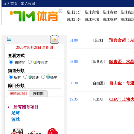
设为首页
加入收藏
足球比分
|
足球完場
|
足球賽程
|
足球資
籃球比分
|
籃球完場
|
籃球賽程
|
籃球資
瑞典女超：AI
01:00
[足球]
2026年05月28日 星期四
查看方式
03:00
[歐會盃]
歐會盃：水晶
按時間
按頻道
頻道分類
所有
普通
衛星
自由盃：哥連
08:30
[自由盃]
節目分類
按體育項目
按時間
19:35
[CBA]
CBA：上海大
所有體育項目
足球
篮球