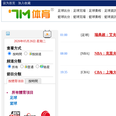
设为首页
加入收藏
足球比分
|
足球完場
|
足球賽程
|
足球資
籃球比分
|
籃球完場
|
籃球賽程
|
籃球資
瑞典超：艾夫斯
01:00
[足球]
2026年05月26日 星期二
查看方式
NBA：克里夫
08:00
[NBA]
按時間
按頻道
頻道分類
所有
普通
衛星
19:35
[CBA]
CBA：上海大
節目分類
按體育項目
按時間
所有體育項目
足球
篮球