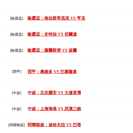
歐霸盃：格拉斯哥流浪 VS 亨克
[歐霸盃]
歐霸盃：史特加 VS 切爾達
[歐霸盃]
歐霸盃：薩爾斯堡 VS 波圖
[歐霸盃]
[西甲]
西甲：奧維多 VS 巴塞隆拿
中超：北京國安 VS 大連英博
[中超]
中超：上海海港 VS 武漢三鎮
[中超]
阿聯酋超：迪哈夫拉 VS 巴塔
[阿聯酋超]