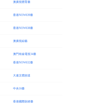
澳廣視體育臺
香港NOW639臺
香港NOW638臺
澳廣視綜藝
澳門有線電視34臺
香港NOW632臺
大連文體頻道
中央16臺
香港國際財經臺