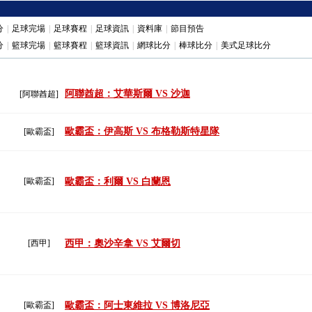
分
|
足球完場
|
足球賽程
|
足球資訊
|
資料庫
|
節目預告
分
|
籃球完場
|
籃球賽程
|
籃球資訊
|
網球比分
|
棒球比分
|
美式足球比分
阿聯酋超：艾華斯爾 VS 沙迦
[阿聯酋超]
歐霸盃：伊高斯 VS 布格勒斯特星隊
[歐霸盃]
[歐霸盃]
歐霸盃：利爾 VS 白蘭恩
[西甲]
西甲：奧沙辛拿 VS 艾爾切
[歐霸盃]
歐霸盃：阿士東維拉 VS 博洛尼亞