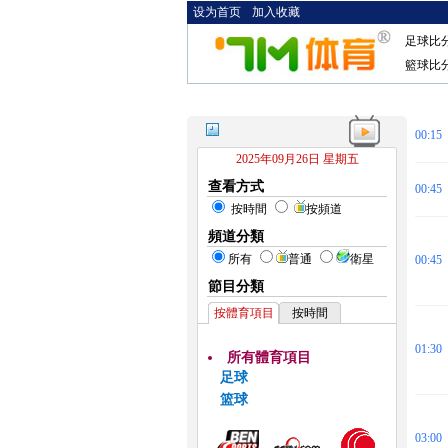
设为首页
加入收藏
足球比
籃球比
00:15
2025年09月26日 星期五
查看方式
00:45
按時間
按頻道
頻道分類
所有
普通
衛星
00:45
節目分類
按體育項目
按時間
01:30
所有體育項目
足球
篮球
03:00