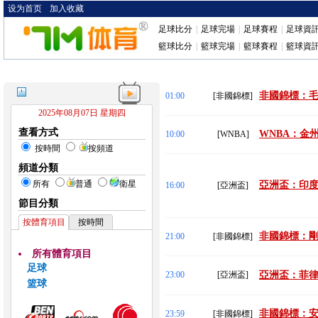
设为首页
加入收藏
足球比分
|
足球完場
|
足球賽程
|
足球資
籃球比分
|
籃球完場
|
籃球賽程
|
籃球資
非國錦標：毛
01:00
[非國錦標]
2025年08月07日 星期四
查看方式
WNBA：金
10:00
[WNBA]
按時間
按頻道
頻道分類
所有
普通
衛星
亞洲盃：印度 
16:00
[亞洲盃]
節目分類
按體育項目
按時間
非國錦標：剛
21:00
[非國錦標]
所有體育項目
足球
23:00
[亞洲盃]
亞洲盃：菲律賓
篮球
非國錦標：安哥
23:59
[非國錦標]