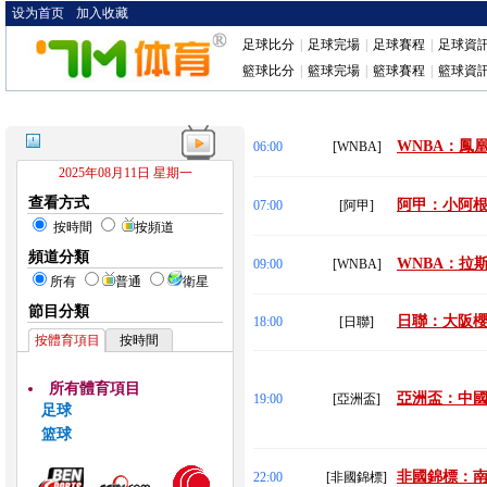
设为首页
加入收藏
足球比分
|
足球完場
|
足球賽程
|
足球資
籃球比分
|
籃球完場
|
籃球賽程
|
籃球資
WNBA：鳳凰
06:00
[WNBA]
2025年08月11日 星期一
查看方式
阿甲：小阿根
07:00
[阿甲]
按時間
按頻道
頻道分類
WNBA：拉
09:00
[WNBA]
所有
普通
衛星
節目分類
日聯：大阪櫻
18:00
[日聯]
按體育項目
按時間
所有體育項目
亞洲盃：中國台
19:00
[亞洲盃]
足球
篮球
非國錦標：南非
22:00
[非國錦標]