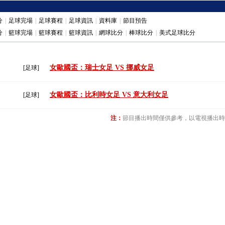
分
|
足球完場
|
足球賽程
|
足球資訊
|
資料庫
|
節目預告
分
|
籃球完場
|
籃球賽程
|
籃球資訊
|
網球比分
|
棒球比分
|
美式足球比分
女歐國盃：瑞士女足 VS 挪威女足
[足球]
女歐國盃：比利時女足 VS 意大利女足
[足球]
注：
節目播出時間僅供參考，以電視播出時間為准(