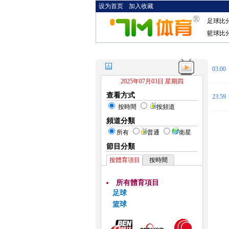
设为首页
加入收藏
足球比
籃球比
03:00
2025年07月03日 星期四
查看方式
23:59
按時間
按頻道
頻道分類
所有
普通
衛星
節目分類
按體育項目
按時間
所有體育項目
足球
篮球