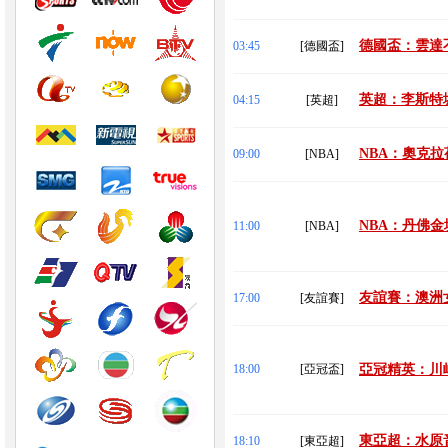
德國盃：雲達不
03:45
[德國盃]
英超：李斯特城
04:15
[英超]
NBA：奧克拉
09:00
[NBA]
NBA：丹佛金
11:00
[NBA]
友誼賽：澳洲女
17:00
[友誼賽]
18:00
[亞冠盃]
亞冠精英：川崎
東亞超：水原音
18:10
[東亞超]