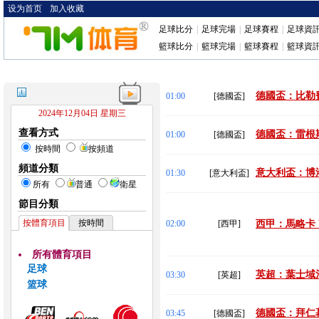
设为首页
加入收藏
足球比分
|
足球完場
|
足球賽程
|
足球資
籃球比分
|
籃球完場
|
籃球賽程
|
籃球資
德國盃：比勒費
01:00
[德國盃]
2024年12月04日 星期三
查看方式
德國盃：雷根斯
01:00
[德國盃]
按時間
按頻道
頻道分類
意大利盃：博洛
01:30
[意大利盃]
所有
普通
衛星
節目分類
按體育項目
按時間
02:00
[西甲]
西甲：馬略卡 
所有體育項目
足球
英超：葉士域治
03:30
[英超]
篮球
德國盃：拜仁慕
03:45
[德國盃]