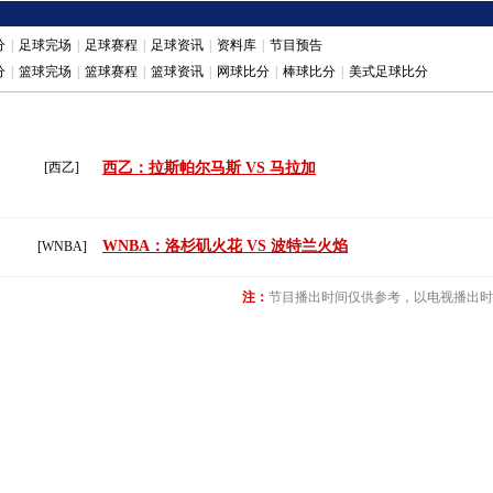
分
|
足球完场
|
足球赛程
|
足球资讯
|
资料库
|
节目预告
分
|
篮球完场
|
篮球赛程
|
篮球资讯
|
网球比分
|
棒球比分
|
美式足球比分
[西乙]
西乙：拉斯帕尔马斯 VS 马拉加
WNBA：洛杉矶火花 VS 波特兰火焰
[WNBA]
注：
节目播出时间仅供参考，以电视播出时间为准(