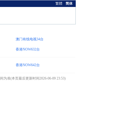
繁體
简体
澳门有线电视34台
香港NOW632台
香港NOW642台
本页最后更新时间2026-06-09 23:53)