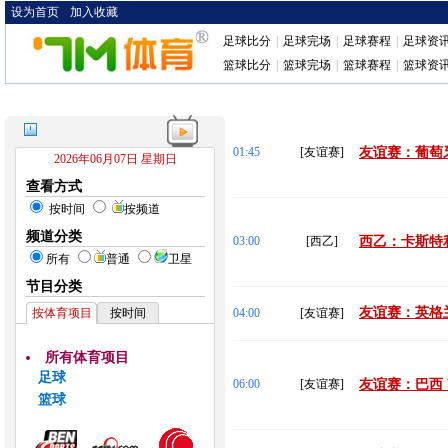
设为首页
加入收藏
足球比分
|
足球完场
|
足球赛程
|
足球资
篮球比分
|
篮球完场
|
篮球赛程
|
篮球资
01:45
[友谊赛]
友谊赛：葡萄牙
2026年06月07日 星期日
查看方式
按时间
按频道
频道分类
03:00
[西乙]
西乙：卡斯特利
所有
普通
卫星
节目分类
友谊赛：英格兰
按体育项目
按时间
04:00
[友谊赛]
所有体育项目
足球
06:00
[友谊赛]
友谊赛：巴西 
篮球