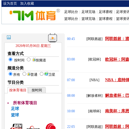
设为首页
加入收藏
足球比分
|
足球完场
|
足球赛程
|
足球资
篮球比分
|
篮球完场
|
篮球赛程
|
篮球资
阿联酋超：渡
00:45
[阿联酋超]
2026年05月06日 星期三
查看方式
03:00
[欧冠杯]
欧冠杯：阿森
按时间
按频道
频道分类
所有
普通
卫星
NBA：底特律
07:00
[NBA]
节目分类
按体育项目
按时间
解放者杯：巴
08:00
[解放者杯]
所有体育项目
足球
南美杯：库恩
10:00
[南球杯]
篮球
阿联酋超：阿
22:05
[阿联酋超]