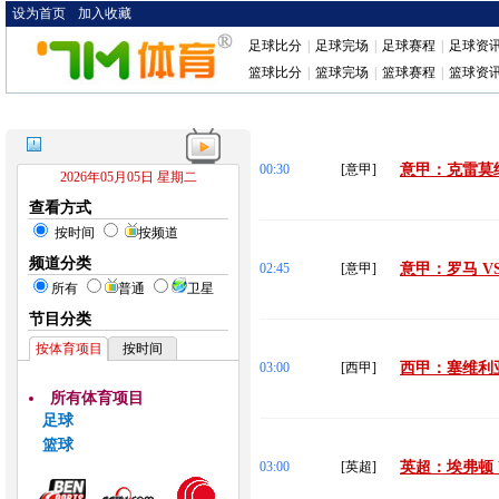
设为首页
加入收藏
足球比分
|
足球完场
|
足球赛程
|
足球资
篮球比分
|
篮球完场
|
篮球赛程
|
篮球资
00:30
[意甲]
意甲：克雷莫纳
2026年05月05日 星期二
查看方式
按时间
按频道
频道分类
02:45
[意甲]
意甲：罗马 V
所有
普通
卫星
节目分类
按体育项目
按时间
03:00
[西甲]
西甲：塞维利亚
所有体育项目
足球
篮球
03:00
[英超]
英超：埃弗顿 