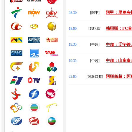
阿甲：里奥夸托
08:30
[阿甲]
韩职联：FC首尔
18:00
[韩职联]
19:35
[中超]
中超：辽宁铁人
中超：山东泰山
19:35
[中超]
阿联酋超：阿积
22:05
[阿联酋超]