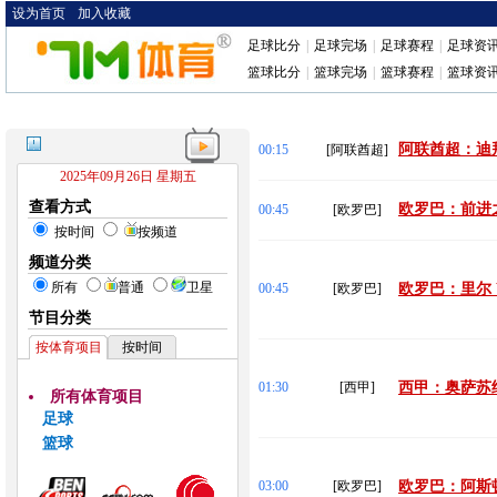
设为首页
加入收藏
足球比分
|
足球完场
|
足球赛程
|
足球资
篮球比分
|
篮球完场
|
篮球赛程
|
篮球资
阿联酋超：迪拜
00:15
[阿联酋超]
2025年09月26日 星期五
查看方式
欧罗巴：前进之
00:45
[欧罗巴]
按时间
按频道
频道分类
所有
普通
卫星
00:45
[欧罗巴]
欧罗巴：里尔 
节目分类
按体育项目
按时间
01:30
[西甲]
西甲：奥萨苏纳
所有体育项目
足球
篮球
03:00
[欧罗巴]
欧罗巴：阿斯顿