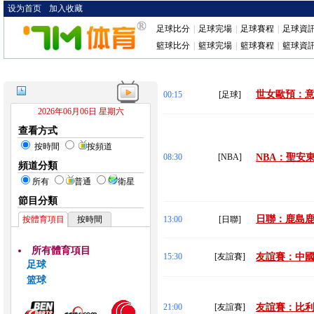
设为首页
加入收藏
足球比分
|
足球完場
|
足球賽程
|
足球資
籃球比分
|
籃球完場
|
籃球賽程
|
籃球資
世女歐預：意
00:15
[足球]
2026年06月06日 星期六
查看方式
按時間
按頻道
08:30
[NBA]
NBA：聖安東
頻道分類
所有
普通
衛星
節目分類
日聯：鹿島鹿
按體育項目
按時間
13:00
[日聯]
所有體育項目
15:30
[友誼賽]
友誼賽：中國(U
足球
篮球
21:00
[友誼賽]
友誼賽：比利