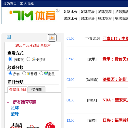
设为首页
加入收藏
足球比分
|
足球完場
|
足球賽程
|
足球資
籃球比分
|
籃球完場
|
籃球賽程
|
籃球資
01:00
[亞青U16]
亞青U17：中國(
2026年05月23日 星期六
查看方式
02:45
[意甲]
意甲：費倫天拿
按時間
按頻道
頻道分類
所有
普通
衛星
法國盃：朗斯 
03:00
[法國盃]
節目分類
按體育項目
按時間
NBA：聖安東
08:30
[NBA]
所有體育項目
足球
篮球
日聯：福岡黃蜂
13:00
[日聯]