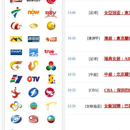
13:00
[足球]
女亞冠盃：東京
16:10
[澳洲甲]
澳超：奧克蘭FC
瑞典女超：AI
19:00
[足球]
中超：北京國安
19:35
[中超]
19:35
[CBA]
CBA：深圳烈
女歐冠聯：巴塞
23:59
[女歐協盃]